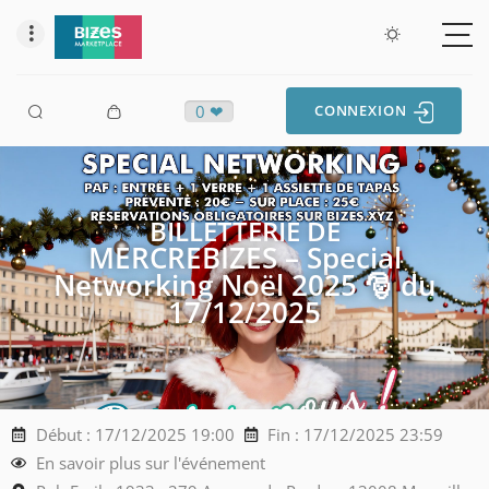
0 ❤
CONNEXION
BILLETTERIE DE
MERCREBIZES – Special
Networking Noël 2025 🎅 du
17/12/2025
Début : 17/12/2025 19:00
Fin : 17/12/2025 23:59
En savoir plus sur l'événement