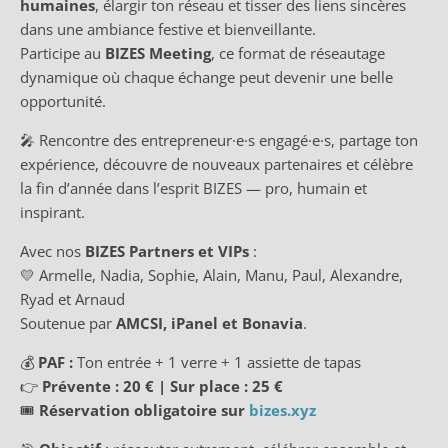
humaines
, élargir ton réseau et tisser des liens sincères
dans une ambiance festive et bienveillante.
Participe au
BIZES Meeting
, ce format de réseautage
dynamique où chaque échange peut devenir une belle
opportunité.
🎤 Rencontre des entrepreneur·e·s engagé·e·s, partage ton
expérience, découvre de nouveaux partenaires et célèbre
la fin d’année dans l’esprit BIZES — pro, humain et
inspirant.
Avec nos
BIZES Partners et VIPs
:
💛 Armelle, Nadia, Sophie, Alain, Manu, Paul, Alexandre,
Ryad et Arnaud
Soutenue par
AMCSI, iPanel et Bonavia
.
💰
PAF :
Ton entrée + 1 verre + 1 assiette de tapas
👉
Prévente : 20 € | Sur place : 25 €
🎟
Réservation obligatoire sur
bizes.xyz