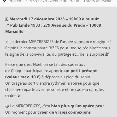
Pub Emile 1933 : 279 Avenue du Prado – 13008 Marseille
🗓
Mercredi 17 décembre 2025 – 19h00 à minuit
📍
Pub Emile 1933 :
279 Avenue du Prado – 13008
Marseille
✨ Le dernier MERCREBIZES de l’année s’annonce magique !
Rejoins la communauté BIZES pour une soirée placée sous
le signe de la convivialité, du partage et… de la surprise 🎁
Parce que c’est Noël, on se fait des cadeaux :
👉 Chaque participant·e apporte
un petit présent
(valeur max. 10 €)
à déposer au pied du sapin.
Un tirage au sort viendra rythmer la soirée pour que
chacun·e reparte avec un sourire et un cadeau dans les
mains 💫
🤝 Le MERCREBIZES, c’est
bien plus qu’un apéro pro
:
Un moment pour
créer de vraies connexions