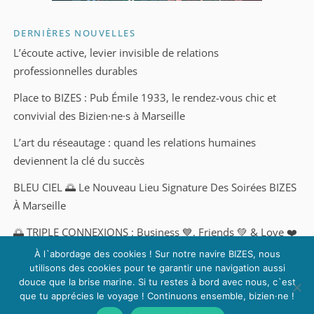
DERNIÈRES NOUVELLES
L’écoute active, levier invisible de relations
professionnelles durables
Place to BIZES : Pub Émile 1933, le rendez-vous chic et
convivial des Bizien·ne·s à Marseille
L’art du réseautage : quand les relations humaines
deviennent la clé du succès
BLEU CIEL 🌅 Le Nouveau Lieu Signature Des Soirées BIZES
À Marseille
🌅 TRIPLE CONNEXIONS : Business 💙, Friends 💚 & Love ❤️
Une soirée pas comme les autres, à Marseille
À l`abordage des cookies ! Sur notre navire BIZES, nous
utilisons des cookies pour te garantir une navigation aussi
douce que la brise marine. Si tu restes à bord avec nous, c`est
que tu apprécies le voyage ! Continuons ensemble, bizien·ne !
BIZES ❤ BIZ & Bises © 2017-2025 | Agence WEB