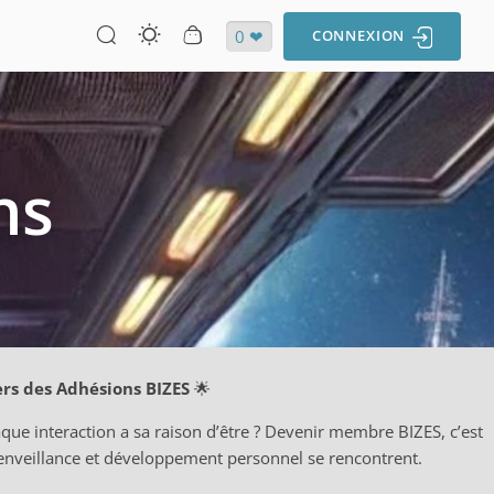
0 ❤
CONNEXION
ns
rs des Adhésions BIZES
🌟
que interaction a sa raison d’être ? Devenir membre BIZES, c’est
ienveillance et développement personnel se rencontrent.