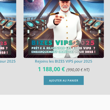
pour 2025
Rejoins les BIZES VIPS pour 2025
1 188,00
€
(
990,00
€
HT)
AJOUTER AU PANIER