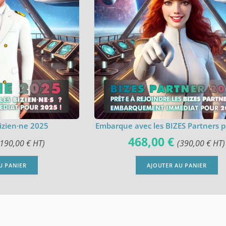
izien·ne 2025
Embarque avec les BIZES Partners 
468,00
€
190,00
€
HT)
(
390,00
€
HT)
U PANIER
AJOUTER AU PANIER