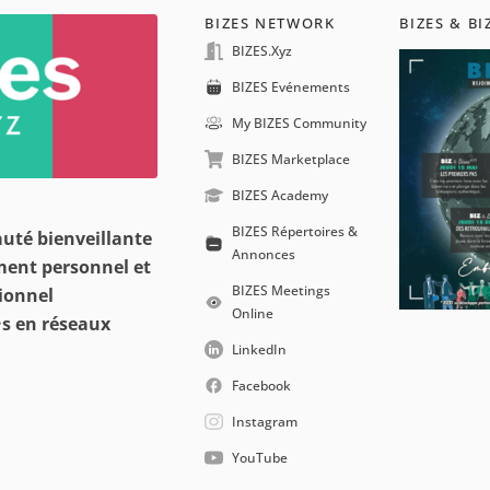
BIZES NETWORK
BIZES & BI
BIZES.xyz
BIZES Evénements
My BIZES Community
BIZES Marketplace
BIZES Academy
BIZES Répertoires &
uté bienveillante
Annonces
ment personnel et
BIZES Meetings
ionnel
Online
s en réseaux
LinkedIn
Facebook
Instagram
YouTube