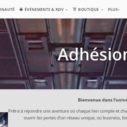
UNAUTÉ
ÉVÉNEMENTS & RDV
BOUTIQUE
PLUS
Adhésio
Bienvenue dans l’unive
Prêt·e à rejoindre une aventure où chaque lien compte et cha
ouvrir les portes d’un réseau unique, où business, b