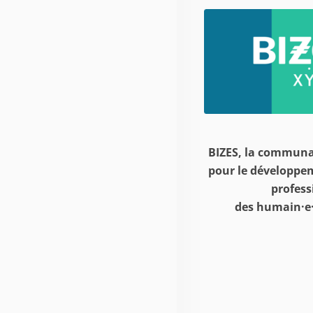
BIZES, la communa
pour le développe
profess
des humain·e·